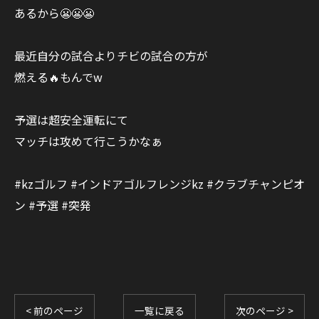
あるから😬😬😬
最近自分の試合よりチビの試合の方が
燃える🔥もんでw
予選は超安全運転にて
マッチは攻めて行こうかなぁ
#kzゴルフ #インドアゴルフレンジkz #クラブチャンピオ
ン #予選 #突発
< 前のページ
一覧に戻る
次のページ >