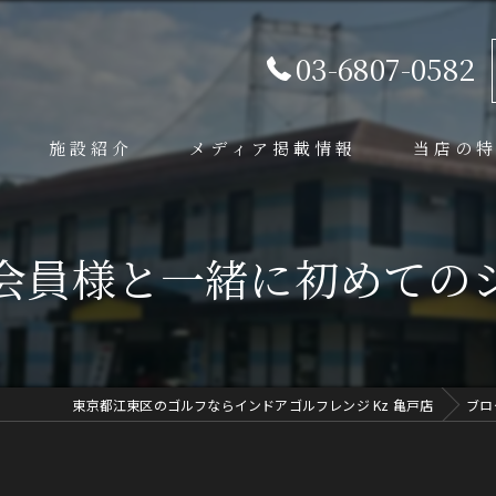
03-6807-0582
施設紹介
メディア掲載情報
当店の
シミュレー
会員様と一緒に初めての
レッスン
練習場
初心者
東京都江東区のゴルフならインドアゴルフレンジ Kz 亀戸店
ブロ
体験