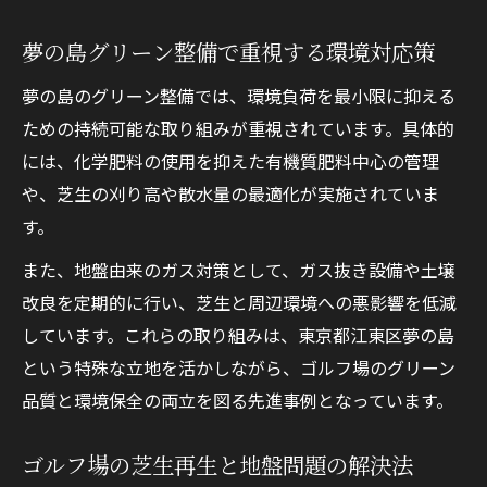
安全なグリーン管理のための具体的手順
夢の島グリーン整備で重視する環境対応策
ゴルフグリーン整備現場の安全手順を徹底
夢の島のグリーン整備では、環境負荷を最小限に抑える
解説
ための持続可能な取り組みが重視されています。具体的
ガス濃度測定と作業前点検の重要性
には、化学肥料の使用を抑えた有機質肥料中心の管理
芝生張り替え時に守るべき安全対策
や、芝生の刈り高や散水量の最適化が実施されていま
作業員の安全意識を高める教育ポイント
す。
ゴルフ場管理に役立つ危険予知活動とは
また、地盤由来のガス対策として、ガス抜き設備や土壌
改良を定期的に行い、芝生と周辺環境への悪影響を低減
しています。これらの取り組みは、東京都江東区夢の島
という特殊な立地を活かしながら、ゴルフ場のグリーン
品質と環境保全の両立を図る先進事例となっています。
ゴルフ場の芝生再生と地盤問題の解決法