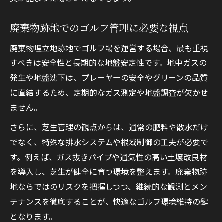
廃棄物跡地の弱点克服に挑む整備の知恵
埋立地特有の課題とゴルフ整備の知恵
廃棄物跡地でのゴルフ管理に必要な視点
ゴルフグリーン維持に必要な安全対策とは
廃棄物埋立地跡地でゴルフ場を運営する場合、最も重視
何か
すべきは安全性と長期的な地盤安定性です。地中ガスの
廃棄物跡地での芝生育成ノウハウを解説
発生や地盤沈下は、プレーヤーの安全やグリーンの品質
地盤沈下やガス影響を克服する現場の工夫
に直結するため、定期的なガス測定や地盤調査が欠かせ
グリーン品質を守るリスク管理のポイント
ません。
夢の島で学ぶゴルフ場持続可能化の工夫
さらに、芝生管理の観点からは、通常の肥料や散水だけ
ゴルフ場の持続可能性を支える取組み事例
でなく、特殊な排水システムや根域制御の工夫が必要で
夢の島グリーン整備で重視される環境配慮
す。例えば、ガス抜きパイプや通気性の高い土壌改良材
を導入し、芝生が健全に育つ環境を整えます。廃棄物跡
リサイクル技術とゴルフ場管理の新たな関
地ならではのリスクを把握しつつ、継続的な観測とメン
係
テナンスを徹底することが、快適なゴルフ環境維持の鍵
定期的なガス測定を活かした安全性向上策
となります。
持続可能な芝生維持と将来への課題共有