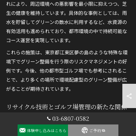
れにより、周辺環境への悪影響を最小限に抑えつつ、芝
生の健康を維持しています。具体的な事例としては、雨
水を貯留してグリーンの散水に利用するなど、水資源の
有効活用も進められており、都市環境の中で持続可能な
コース運営を実現しています。
これらの施策は、東京都江東区夢の島のような特殊な環
境下でグリーン整備を行う際のリスクマネジメントの好
例です。今後、他の都市型ゴルフ場でも参考にされるこ
とで、より多くの場所で環境配慮型のグリーン整備が広
がることが期待されています。
リサイクル技術とゴルフ場管理の新たな関係
03-6807-0582
ゴルフ場管理におけるリサイクル技術の導入は、資源循
環型社会の実現に向けた重要な一歩です。夢の島では、
体験申し込みはこちら
ご予約