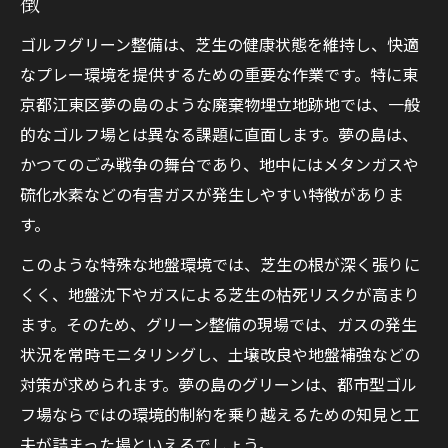
徴
夢の島独自の地盤沈下リスク低減法の紹介
メタンガス対策とゴルフグリーンの安全管
ゴルフグリーン整備は、芝生の健康状態を維持し、快適
理
なプレー環境を提供するための重要な作業です。特に東
弱い地盤に強い芝生を育てる施工の工夫
京都江東区夢の島のような廃棄物埋立地跡地では、一般
専門家が語るゴルフ場地盤補強の最新技術
的なゴルフ場とは異なる課題に直面します。夢の島は、
かつてのごみ戦争の舞台であり、地中にはメタンガスや
グリーン品質向上を支える最新技術の今
硫化水素などの有害ガスが発生しやすい特徴がありま
ゴルフコースに活かす最新測定機器の活用
す。
法
このような特殊な地盤環境では、芝生の根が深く張りに
グリーン品質維持に役立つIT技術の導入例
くく、地盤沈下やガスによる芝生の枯死リスクが高まり
芝生張り替えの効率化と品質向上の工夫
ます。そのため、グリーン整備の現場では、ガスの発生
夢の島で採用される先進的なグリーン整備
状況を常時モニタリングし、土壌改良や地盤補強などの
法
対策が求められます。夢の島のグリーンは、都市型ゴル
ゴルフ場管理を変える新しいメンテナンス
フ場ならではの環境的制約を乗り越えるための知見と工
技術
夫が詰まった場といえるでしょう。