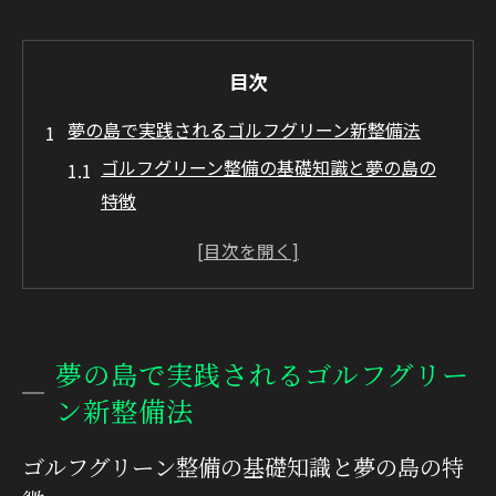
目次
夢の島で実践されるゴルフグリーン新整備法
ゴルフグリーン整備の基礎知識と夢の島の
特徴
廃棄物跡地でのゴルフ管理に必要な視点
夢の島グリーン整備で重視する環境対応策
ゴルフ場の芝生再生と地盤問題の解決法
若洲ゴルフリンクスの事例から学ぶ整備工
夢の島で実践されるゴルフグリー
夫
ン新整備法
芝生管理に欠かせない地盤安定対策とは
ゴルフ場で重要な地盤安定の基本プロセス
ゴルフグリーン整備の基礎知識と夢の島の特