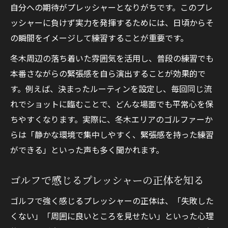
冬木の環境がゴルフ自信回復に役立つポイ
自分への期待がプレッシャーとなりがちです。このプレ
ント
ッシャーに負けず実力を発揮するためには、日頃からそ
ゴルフで自分を信じるための思考転換術
の瞬間をイメージして練習することが重要です。
厳しい場面こそ冬木の静寂が味方に
冬木周辺の落ち着いた雰囲気を活用し、普段の練習でも
集中力を引き出す冬木の静かな雰囲気
本番さながらの緊張感を自ら演出することが効果的で
す。例えば、決まったルーティンを設定し、毎回同じ流
ゴルフで困難に直面した時の心構え
れでショットに臨むことで、どんな場面でも平常心を保
静寂がゴルフショットの安定につながる理
ちやすくなります。実際に、冬木エリアのゴルファーか
由
らは「静かな環境で集中しやすく、緊張感を持った練習
冬木で実感するゴルフ緊張緩和の実例
ができる」といった声も多く聞かれます。
ゴルフ本番で冷静さを保つための工夫
ゴルフで緊張を味方にする思考術
ゴルフで感じるプレッシャーの正体を知る
ゴルフ緊張感を成果に変えるマインドセッ
ゴルフで強く感じるプレッシャーの正体は、「失敗した
ト
くない」「周囲に良いところを見せたい」といった心理
プレッシャー下でもゴルフ力を発揮する思