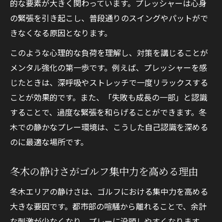
的な要素が大きく関わっています。プレッシャーは心身
考
の緊張を引き起こし、普段通りのスイングやパットがで
緊張時の呼吸法でゴルフ集中力アップ
きなくなる原因となります。
ゴルフ本番で心を整えるセルフコントロー
このような心理的な負荷を理解し、対策を講じることが
ル術
メンタル強化の第一歩です。例えば、プレッシャーを感
冬木の環境で学ぶゴルフ緊張克服のコツ
じたときは、深呼吸やストレッチで一度リラックスする
江東区冬木発ゴルフ力向上メンタル法
ことが効果的です。また、「失敗も成長の一部」と認識
冬木で磨くゴルフのメンタルスキルとは
することで、過度な緊張を和らげることができます。冬
練習環境がゴルフ上達に与える影響
木での静かなプレー環境は、こうした自己認識を深める
のに最適な場所です。
ゴルフで安定感を生むメンタル法実践例
冬木の施設がゴルフ練習を支える理由
冬木の静けさがゴルフ集中力を高める理由
ゴルフ上達のための新しいメンタルアプロ
冬木エリアの静けさは、ゴルフにおける集中力を高める
ーチ
大きな要因です。都市部の喧騒から離れることで、余計
プレッシャー下でも力を発揮できる秘訣
な刺激が少なくなり、プレーに没頭しやすくなります。