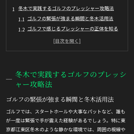
冬木で実践するゴルフのプレッシャー攻略法
ゴルフの緊張が強まる瞬間と冬木活用法
ゴルフで感じるプレッシャーの正体を知る
冬木の静けさがゴルフ集中力を高める理由
ゴルフ練習で身につくプレッシャー耐性
プレッシャー対策に効く冬木でのゴルフ思
考法
冬木で実践するゴルフのプレッシ
メンタル強化が生むゴルフ本番の自信
ャー攻略法
ゴルフ本番で自信を持つための準備法
ゴルフの緊張が強まる瞬間と冬木活用法
メンタル強化がゴルフスコア安定に直結す
る理由
ゴルフでは、スタートホールや大事なパットなど、誰も
実践的ゴルフメンタルトレーニングの進め
が一度は緊張で手が震えた経験があるでしょう。特に東
方
京都江東区冬木のような静かな環境では、周囲の視線や