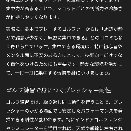
ゴルフの大事な場面で集中力を保つ秘訣
集中力が高まることで、ショットごとの判断力や冷静さ
プレッシャー下で強くなれるゴルフ術
が維持しやすくなります。
実践で差がつくゴルフのメンタル習慣
実際に、冬木でプレーするゴルファーからは「周辺が静
冬木でのゴルフ練習が本番力に直結する理
かで雑念が少なく、練習に集中できる」との口コミも多
由
く寄せられています。集中できる環境は、特に初心者や
緊張をエネルギーに変えるゴルフ思考法
メンタル面に不安のある方にとって、技術向上だけでな
く自信をつけるためにも重要です。静かな環境を活かし
て、一打一打に集中する習慣を身につけましょう。
ゴルフ練習で身につくプレッシャー耐性
ゴルフ練習では、繰り返し同じ動作を行うことで、プレ
ッシャーのかかる場面でも安定したパフォーマンスを発
揮できる耐性が養われます。特にインドアゴルフレンジ
やシミュレーターを活用すれば、天候や季節に左右され