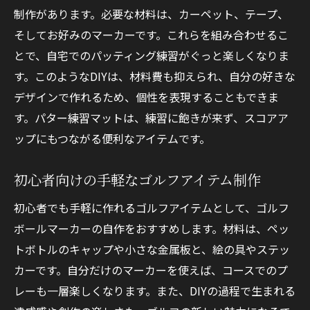
制作があります。必要な材料は、カーペット、テープ、
そしてお好みのマーカーです。これらを組み合わせるこ
とで、自宅でのパッティング練習がぐっと楽しくなりま
す。このようなDIYは、材料費も抑えられ、自分の好きな
デザインで作れるため、個性を表現することもできま
す。パター練習マットは、練習に飽きが来ず、スコアア
ップにもつながる便利なアイテムです。
初心者向けの手軽なゴルフアイテム制作
初心者でも手軽に作れるゴルフアイテムとして、ゴルフ
ボールマーカーの自作をおすすめします。材料は、ペッ
トボトルのキャップや小さな金属板と、絵の具やステッ
カーです。自分だけのマーカーを使えば、コースでのプ
レーも一層楽しくなります。また、DIYの過程で生まれる