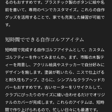
るのもおすすめです。プラスチック製のボタンに絵や名
前を書いて、専用のペンでカスタマイズ。これらの自作
グッズを活用することで、家でも充実した練習が可能で
す。
短時間でできる自作ゴルフアイテム
短時間で完成する自作ゴルフアイテムとして、カスタム
ゴルフティーを作ってみませんか。まず、市販の木製テ
ィーを用意し、アクリル絵具やステッカーで自分好みに
デザインを施します。塗装が乾いたら、ニスで仕上げる
と耐久性もアップ。さらに、シンプルなクラブヘッドカ
バーもおすすめです。古いセーターをリサイクルして、
クラブにぴったりのサイズに縫い合わせるだけでオリジ
ナルのカバーが完成します。これらのアイテムは、短時
間で作り上げられるので、忙しい日々にも最適です。