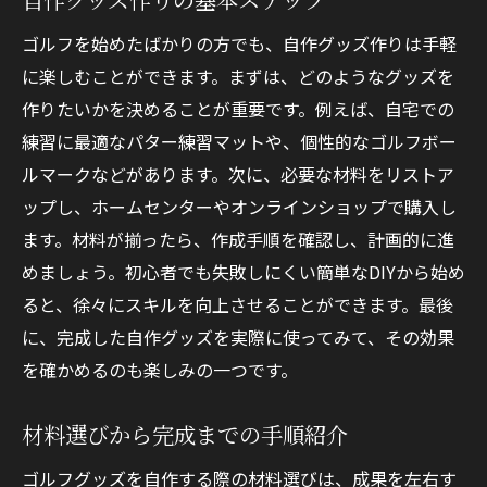
ゴルフを始めたばかりの方でも、自作グッズ作りは手軽
に楽しむことができます。まずは、どのようなグッズを
作りたいかを決めることが重要です。例えば、自宅での
練習に最適なパター練習マットや、個性的なゴルフボー
ルマークなどがあります。次に、必要な材料をリストア
ップし、ホームセンターやオンラインショップで購入し
ます。材料が揃ったら、作成手順を確認し、計画的に進
めましょう。初心者でも失敗しにくい簡単なDIYから始め
ると、徐々にスキルを向上させることができます。最後
に、完成した自作グッズを実際に使ってみて、その効果
を確かめるのも楽しみの一つです。
材料選びから完成までの手順紹介
ゴルフグッズを自作する際の材料選びは、成果を左右す