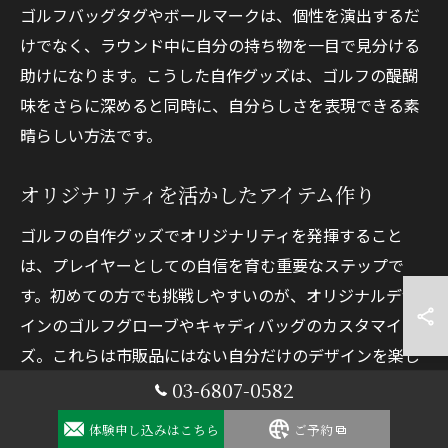
ゴルフバッグタグやボールマークは、個性を演出するだ
けでなく、ラウンド中に自分の持ち物を一目で見分ける
助けになります。こうした自作グッズは、ゴルフの醍醐
味をさらに深めると同時に、自分らしさを表現できる素
晴らしい方法です。
オリジナリティを活かしたアイテム作り
ゴルフの自作グッズでオリジナリティを発揮すること
は、プレイヤーとしての自信を育む重要なステップで
す。初めての方でも挑戦しやすいのが、オリジナルデザ
インのゴルフグローブやキャディバッグのカスタマイ
ズ。これらは市販品にはない自分だけのデザインを楽し
むことができ、ラウンド中に仲間と話題になること間違
03-6807-0582
いなしです。また、布やレザーを使用して手作りのクラ
体験申し込みはこちら
ご予約
ブヘッドカバーを作ると、クラブの保護と同時に個性的