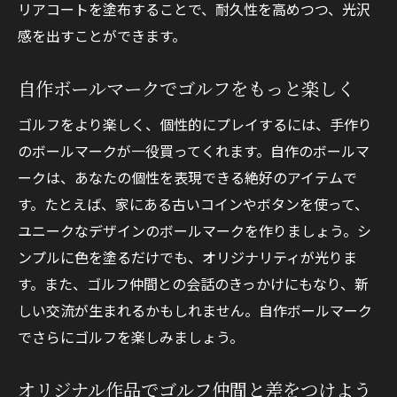
リアコートを塗布することで、耐久性を高めつつ、光沢
感を出すことができます。
自作ボールマークでゴルフをもっと楽しく
ゴルフをより楽しく、個性的にプレイするには、手作り
のボールマークが一役買ってくれます。自作のボールマ
ークは、あなたの個性を表現できる絶好のアイテムで
す。たとえば、家にある古いコインやボタンを使って、
ユニークなデザインのボールマークを作りましょう。シ
ンプルに色を塗るだけでも、オリジナリティが光りま
す。また、ゴルフ仲間との会話のきっかけにもなり、新
しい交流が生まれるかもしれません。自作ボールマーク
でさらにゴルフを楽しみましょう。
オリジナル作品でゴルフ仲間と差をつけよう