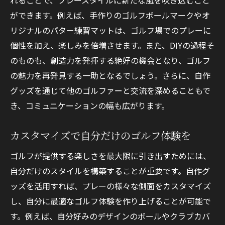
ゴルフの趣味を広げる自作アイテムの魅力
ができます。例えば、手作りのゴルフボールマークやオ
初心者向け！自作ゴルフグッズで始める新たな
リジナルのパター練習マットは、ゴルフ場でのプレーに
趣味
個性を加え、楽しみを倍増させます。また、DIYの過程そ
新たな趣味としての自作ゴルフグッズ
のものも、創造力を発揮する絶好の機会となり、ゴルフ
初心者が楽しむDIYゴルフグッズ入門
の魅力を再発見する一助となるでしょう。さらに、自作
グッズを通じて他のゴルファーと交流を深めることもで
初めての自作で得られる楽しさと達成感
き、コミュニケーションの幅も広がります。
自作ゴルフグッズで趣味の幅を広げよう
初心者向けの簡単で楽しいゴルフアイテム
カスタマイズで自分だけのゴルフ体験を
制作
ゴルフが提供する楽しさを最大限に引き出すためには、
自作を通じて趣味を深める方法
自分だけのスタイルを構築することが重要です。自作グ
ッズを活用すれば、プレーの様々な側面をカスタマイズ
し、自分に最適なゴルフ体験を作り上げることが可能で
す。例えば、自分好みのデザインのボールやクラブカバ