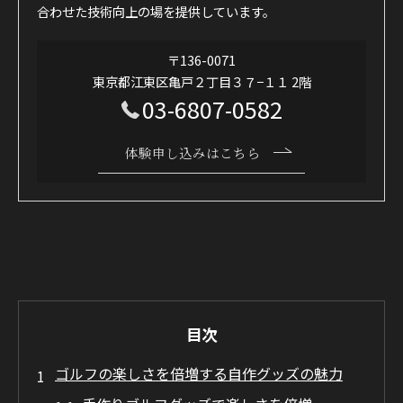
合わせた技術向上の場を提供しています。
〒136-0071
東京都江東区亀戸２丁目３７−１１ 2階
03-6807-0582
体験申し込みはこちら
目次
ゴルフの楽しさを倍増する自作グッズの魅力