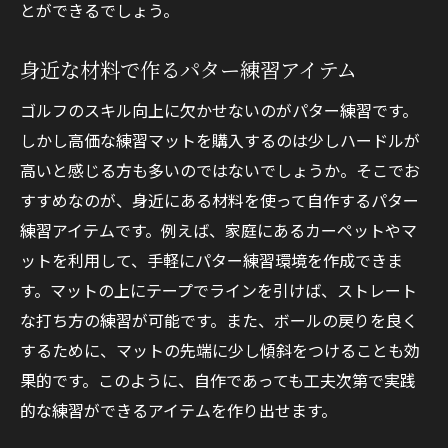
とができるでしょう。
身近な材料で作るパター練習アイテム
ゴルフのスキル向上に欠かせないのがパター練習です。
しかし高価な練習マットを購入するのは少しハードルが
高いと感じる方も多いのではないでしょうか。そこでお
すすめなのが、身近にある材料を使って自作するパター
練習アイテムです。例えば、家庭にあるカーペットやマ
ットを利用して、手軽にパター練習環境を作成できま
す。マットの上にテープでラインを引けば、ストレート
な打ち方の練習が可能です。また、ボールの戻りを良く
するために、マットの先端に少し傾斜をつけることも効
果的です。このように、自作であっても工夫次第で実践
的な練習ができるアイテムを作り出せます。