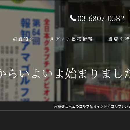
03-6807-0582
施設紹介
メディア掲載情報
当店の
シミュレー
からいよいよ始まりました
レッスン
練習場
初心者
東京都江東区のゴルフならインドアゴルフレンジ 
体験